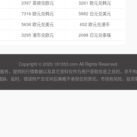
2397 英镑兑欧元
3261 欧元兑韩元
7316 欧元兑韩元
5882 日元兑美元
5636 欧元兑美元
652 欧元兑港币
3295 港币兑欧元
2088 日元兑泰铢
Copyright © 2025 181353.com All Rights Reserved.
服务，提供的行情数据以及其它资料仅作为用户获取信息之目的，并不构
残缺、延时、错误所产生任何后果概不承担任何责任。市场有风险，投资