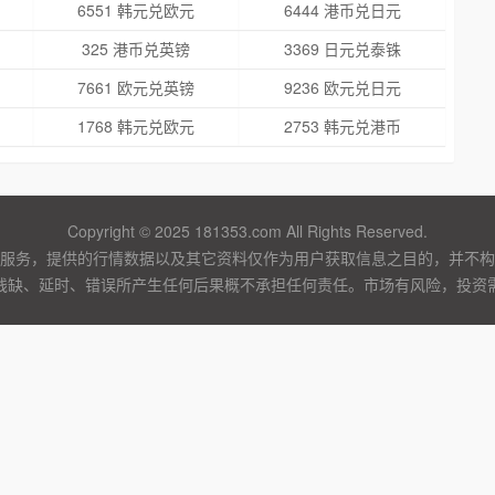
6551 韩元兑欧元
6444 港币兑日元
325 港币兑英镑
3369 日元兑泰铢
7661 欧元兑英镑
9236 欧元兑日元
1768 韩元兑欧元
2753 韩元兑港币
Copyright © 2025 181353.com All Rights Reserved.
服务，提供的行情数据以及其它资料仅作为用户获取信息之目的，并不构
残缺、延时、错误所产生任何后果概不承担任何责任。市场有风险，投资