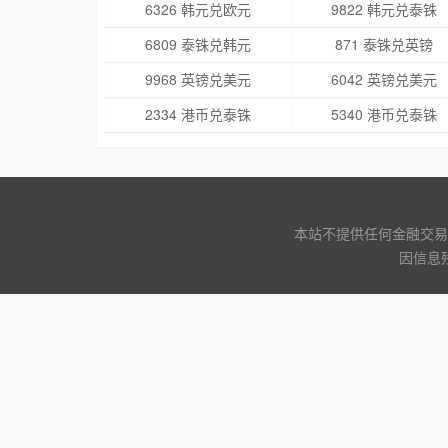
6326 韩元兑欧元
9822 韩元兑泰铢
6809 泰铢兑韩元
871 泰铢兑英镑
9968 英镑兑美元
6042 英镑兑美元
2334 港币兑泰铢
5340 港币兑泰铢
本站不提供任何金融交易
因信息