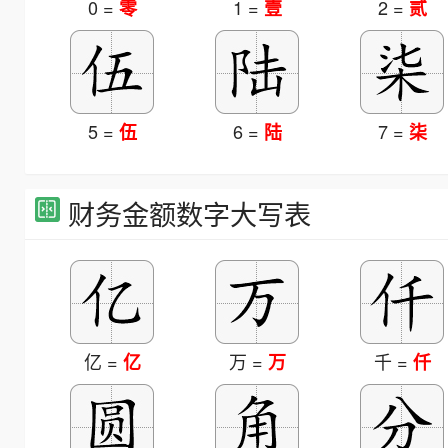
0 =
1 =
2 =
零
壹
贰
5 =
6 =
7 =
伍
陆
柒
财务金额数字大写表
亿 =
万 =
千 =
亿
万
仟