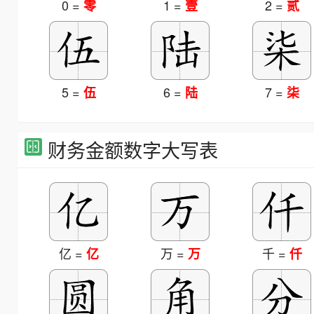
0 =
1 =
2 =
零
壹
贰
5 =
6 =
7 =
伍
陆
柒
财务金额数字大写表
亿 =
万 =
千 =
亿
万
仟