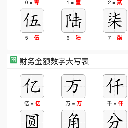
0 =
1 =
2 =
零
壹
贰
5 =
6 =
7 =
伍
陆
柒
财务金额数字大写表
亿 =
万 =
千 =
亿
万
仟