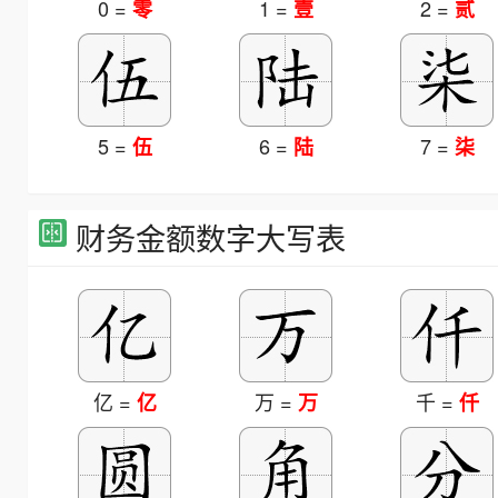
0 =
1 =
2 =
零
壹
贰
5 =
6 =
7 =
伍
陆
柒
财务金额数字大写表
亿 =
万 =
千 =
亿
万
仟