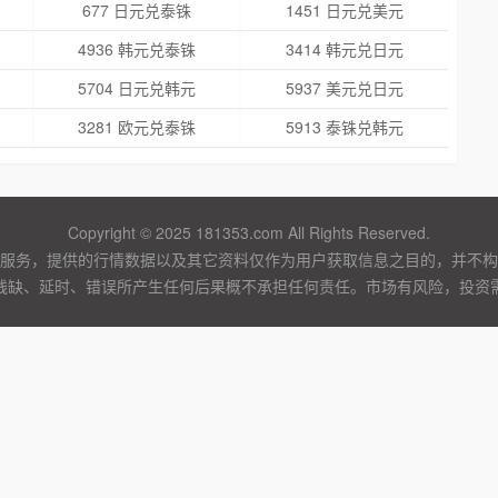
677 日元兑泰铢
1451 日元兑美元
4936 韩元兑泰铢
3414 韩元兑日元
5704 日元兑韩元
5937 美元兑日元
3281 欧元兑泰铢
5913 泰铢兑韩元
Copyright © 2025 181353.com All Rights Reserved.
服务，提供的行情数据以及其它资料仅作为用户获取信息之目的，并不构
残缺、延时、错误所产生任何后果概不承担任何责任。市场有风险，投资