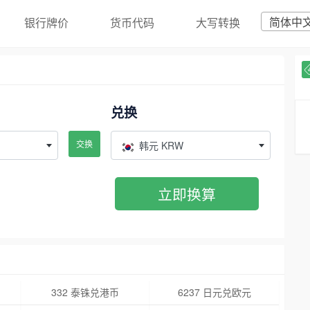
简体中
银行牌价
货币代码
大写转换
兑换
交换
韩元 KRW
立即换算
332 泰铢兑港币
6237 日元兑欧元