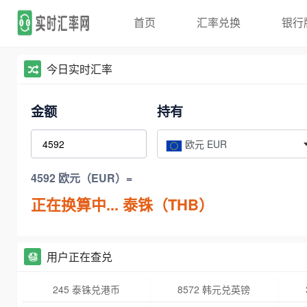
首页
汇率兑换
银行
今日实时汇率
金额
持有
欧元 EUR
4592 欧元（EUR）=
正在换算中...
泰铢（THB）
用户正在查兑
245 泰铢兑港币
8572 韩元兑英镑