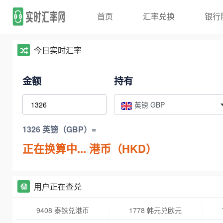
首页
汇率兑换
银行
今日实时汇率
金额
持有
英镑 GBP
1326 英镑（GBP）=
正在换算中...
港币（HKD）
用户正在查兑
9408 泰铢兑港币
1778 韩元兑欧元