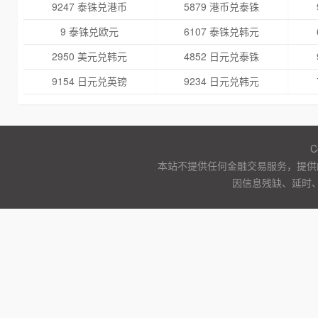
9247 泰铢兑港币
5879 港币兑泰铢
9 泰铢兑欧元
6107 泰铢兑韩元
2950 美元兑韩元
4852 日元兑泰铢
9154 日元兑英镑
9234 日元兑韩元
C
本站不提供任何金融交易服务，提供
因信息残缺、延时