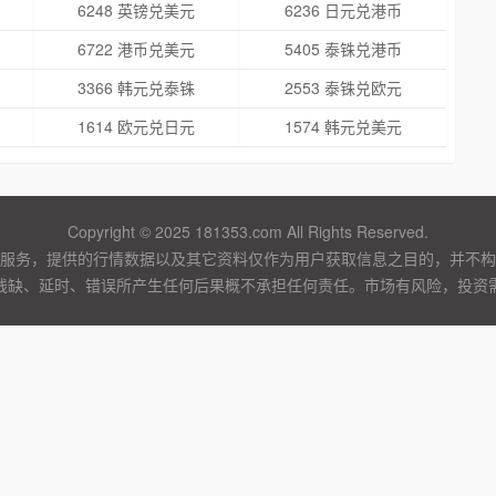
6248 英镑兑美元
6236 日元兑港币
6722 港币兑美元
5405 泰铢兑港币
3366 韩元兑泰铢
2553 泰铢兑欧元
1614 欧元兑日元
1574 韩元兑美元
Copyright © 2025 181353.com All Rights Reserved.
服务，提供的行情数据以及其它资料仅作为用户获取信息之目的，并不构
残缺、延时、错误所产生任何后果概不承担任何责任。市场有风险，投资