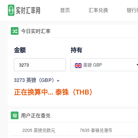
首页
汇率兑换
银行
今日实时汇率
金额
持有
英镑 GBP
3273 英镑（GBP）=
正在换算中...
泰铢（THB）
用户正在查兑
2205 英镑兑欧元
7635 泰铢兑港币