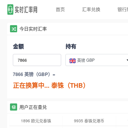
首页
汇率兑换
银行
今日实时汇率
金额
持有
英镑 GBP
7866 英镑（GBP）=
正在换算中...
泰铢（THB）
用户正在查兑
1896 欧元兑泰铢
9935 泰铢兑港币