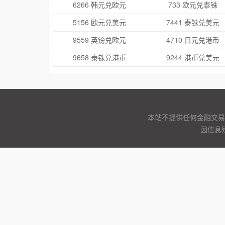
6266 韩元兑欧元
733 欧元兑泰铢
5156 欧元兑美元
7441 泰铢兑美元
9559 英镑兑欧元
4710 日元兑港币
9658 泰铢兑港币
9244 港币兑美元
本站不提供任何金融交易
因信息