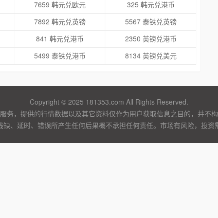
7659 韩元兑欧元
325 韩元兑港币
7892 韩元兑英镑
5567 泰铢兑英镑
841 韩元兑港币
2350 英镑兑港币
5499 泰铢兑港币
8134 英镑兑美元
Copyright © 2025 181353.com All Rights Reserved.
服务，提供的行情数据以及其它资料仅作为用户获取信息之目的，并不构
残缺、延时、错误所产生任何后果概不承担任何责任。市场有风险，投资