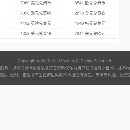
7986 美元兑港币
8541 欧元兑港币
7090 欧元兑英镑
2878 美元兑泰铢
4492 英镑兑美元
4949 韩元兑美元
4352 美元兑泰铢
7044 美元兑欧元
Copyright © 2025 181353.com All Rights Reserved.
服务，提供的行情数据以及其它资料仅作为用户获取信息之目的，并不构
残缺、延时、错误所产生任何后果概不承担任何责任。市场有风险，投资