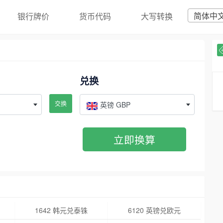
简体中
银行牌价
货币代码
大写转换
兑换
交换
英镑 GBP
立即换算
1642 韩元兑泰铢
6120 英镑兑欧元