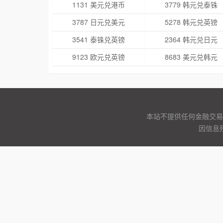
1131 美元兑港币
3779 韩元兑泰铢
3787 日元兑美元
5278 韩元兑英镑
3541 泰铢兑英镑
2364 韩元兑日元
9123 欧元兑英镑
8683 美元兑韩元
本站不提供任何金融交易
因信息