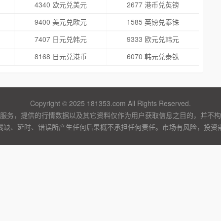
4340 欧元兑美元
2677 港币兑英镑
9400 美元兑欧元
1585 英镑兑泰铢
7407 日元兑韩元
9333 欧元兑韩元
8168 日元兑港币
6070 韩元兑泰铢
Copyright © 2025 181353.com All Rights Reserved.
服务，提供的行情数据以及其它资料仅作为用户获取信息之目的，并不构
残缺、延时、错误所产生任何后果概不承担任何责任。市场有风险，投资