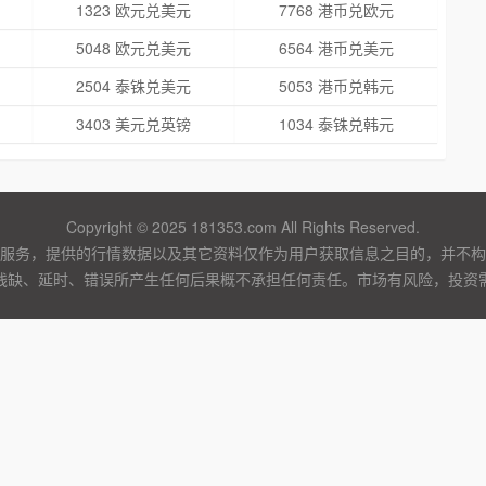
1323 欧元兑美元
7768 港币兑欧元
5048 欧元兑美元
6564 港币兑美元
2504 泰铢兑美元
5053 港币兑韩元
3403 美元兑英镑
1034 泰铢兑韩元
Copyright © 2025 181353.com All Rights Reserved.
服务，提供的行情数据以及其它资料仅作为用户获取信息之目的，并不构
残缺、延时、错误所产生任何后果概不承担任何责任。市场有风险，投资