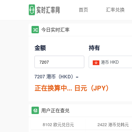
首页
汇率兑换
今日实时汇率
金额
持有
港币 HKD
7207 港币（HKD）=
正在换算中...
日元（JPY）
用户正在查兑
8102 欧元兑日元
2422 港币兑韩元