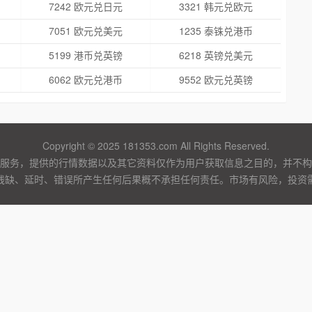
7242 欧元兑日元
3321 韩元兑欧元
7051 欧元兑美元
1235 泰铢兑港币
5199 港币兑英镑
6218 英镑兑美元
6062 欧元兑港币
9552 欧元兑英镑
Copyright © 2025 181353.com All Rights Reserved.
服务，提供的行情数据以及其它资料仅作为用户获取信息之目的，并不构
残缺、延时、错误所产生任何后果概不承担任何责任。市场有风险，投资