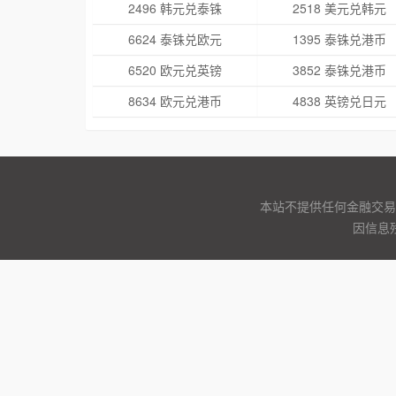
2496 韩元兑泰铢
2518 美元兑韩元
6624 泰铢兑欧元
1395 泰铢兑港币
6520 欧元兑英镑
3852 泰铢兑港币
8634 欧元兑港币
4838 英镑兑日元
本站不提供任何金融交易
因信息