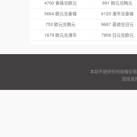
4700 泰铢兑欧元
891 欧元兑韩元
5664 欧元兑泰铢
6123 港币兑泰铢
753 欧元兑韩元
9687 英镑兑日元
1679 欧元兑港币
7909 日元兑欧元
本站不提供任何金融交易
因信息