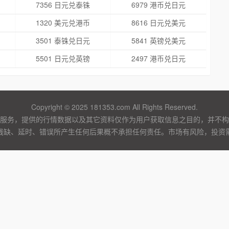
7356 日元兑泰铢
6979 港币兑日元
1320 美元兑港币
8616 日元兑美元
3501 泰铢兑日元
5841 英镑兑美元
5501 日元兑英镑
2497 港币兑日元
Copyright © 2025 181353.com All Rights Reserved.
服务，提供的行情数据以及其它资料仅作为用户获取信息之目的，并不构
残缺、延时、错误所产生任何后果概不承担任何责任。市场有风险，投资