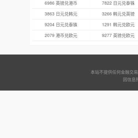
6986 英镑兑港币
7822 日元兑泰铢
3863 日元兑韩元
3266 韩元兑英镑
9204 日元兑泰铢
1291 韩元兑欧元
2079 港币兑欧元
9277 英镑兑欧元
本站不提供任何金融交易
因信息