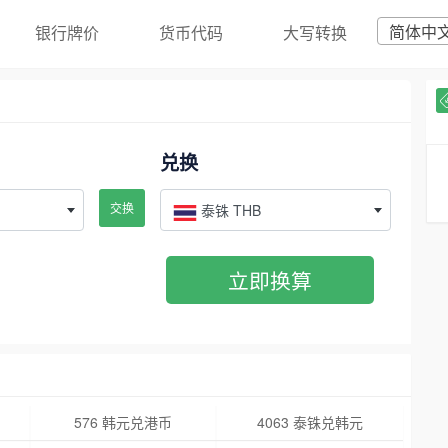
简体中
银行牌价
货币代码
大写转换
兑换
交换
泰铢 THB
立即换算
576 韩元兑港币
4063 泰铢兑韩元