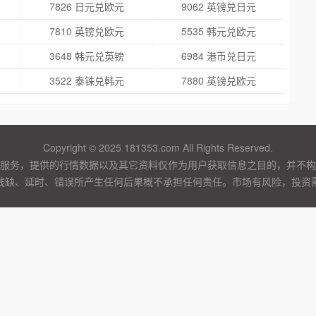
7826 日元兑欧元
9062 英镑兑日元
7810 英镑兑欧元
5535 韩元兑欧元
3648 韩元兑英镑
6984 港币兑日元
3522 泰铢兑韩元
7880 英镑兑欧元
Copyright © 2025 181353.com All Rights Reserved.
服务，提供的行情数据以及其它资料仅作为用户获取信息之目的，并不构
残缺、延时、错误所产生任何后果概不承担任何责任。市场有风险，投资