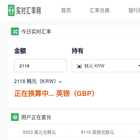
首页
汇率兑换
银行
今日实时汇率
金额
持有
韩元 KRW
2118 韩元（KRW）=
正在换算中...
英镑（GBP）
用户正在查兑
9323 美元兑韩元
8116 英镑兑欧元