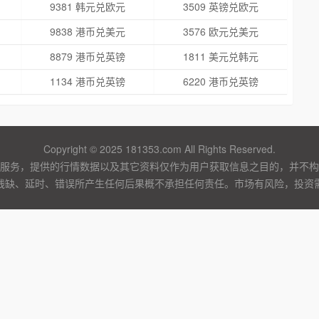
9381 韩元兑欧元
3509 英镑兑欧元
9838 港币兑美元
3576 欧元兑美元
8879 港币兑英镑
1811 美元兑韩元
1134 港币兑英镑
6220 港币兑英镑
Copyright © 2025 181353.com All Rights Reserved.
服务，提供的行情数据以及其它资料仅作为用户获取信息之目的，并不构
残缺、延时、错误所产生任何后果概不承担任何责任。市场有风险，投资