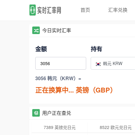
首页
汇率兑换
今日实时汇率
金额
持有
韩元 KRW
3056 韩元（KRW）=
正在换算中...
英镑（GBP）
用户正在查兑
7389 英镑兑日元
8522 欧元兑日元