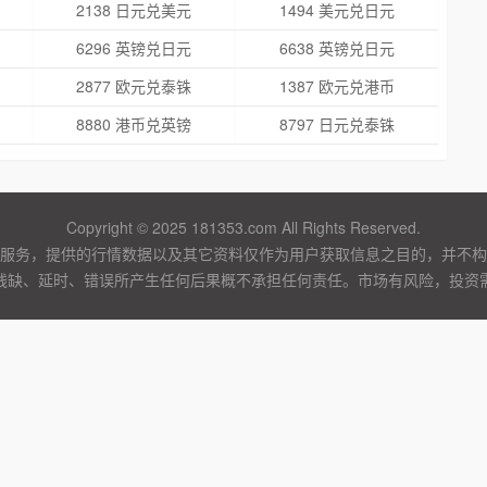
2138 日元兑美元
1494 美元兑日元
6296 英镑兑日元
6638 英镑兑日元
2877 欧元兑泰铢
1387 欧元兑港币
8880 港币兑英镑
8797 日元兑泰铢
Copyright © 2025 181353.com All Rights Reserved.
服务，提供的行情数据以及其它资料仅作为用户获取信息之目的，并不构
残缺、延时、错误所产生任何后果概不承担任何责任。市场有风险，投资