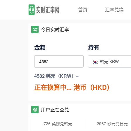
首页
汇率兑换
今日实时汇率
金额
持有
韩元 KRW
4582 韩元（KRW）=
正在换算中...
港币（HKD）
用户正在查兑
726 英镑兑韩元
2967 欧元兑日元