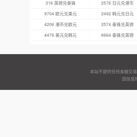
316 英镑兑泰铢
2576 日元兑港币
9704 欧元兑美元
2492 韩元兑日元
4206 港币兑欧元
2574 泰铢兑英镑
4476 美元兑韩元
6664 泰铢兑英镑
本站不提供任何金融交易
因信息