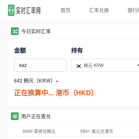
首页
汇率兑换
银行
今日实时汇率
金额
持有
韩元 KRW
642 韩元（KRW）=
正在换算中...
港币（HKD）
用户正在查兑
6690 英镑兑韩元
5841 美元兑港币