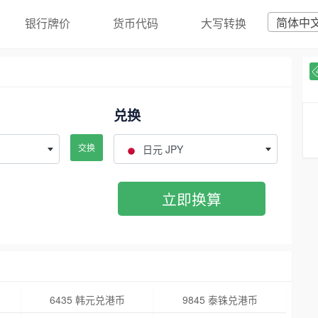
简体中
银行牌价
货币代码
大写转换
兑换
交换
日元 JPY
立即换算
6435 韩元兑港币
9845 泰铢兑港币