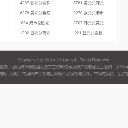
4287 欧元兑泰铢
8781 美元兑韩元
8278 美元兑英镑
9276 欧元兑港币
834 港币兑欧元
3767 韩元兑美元
1202 日元兑韩元
221 日元兑泰铢
Copyright © 2025 181353.com All Rights Reserved.
服务，提供的行情数据以及其它资料仅作为用户获取信息之目的，并不构
残缺、延时、错误所产生任何后果概不承担任何责任。市场有风险，投资