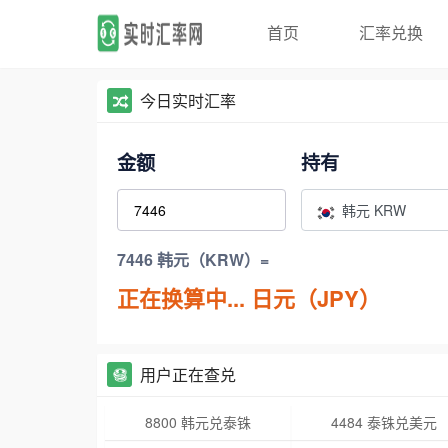
首页
汇率兑换
今日实时汇率
金额
持有
韩元 KRW
7446 韩元（KRW）=
正在换算中...
日元（JPY）
用户正在查兑
8800 韩元兑泰铢
4484 泰铢兑美元