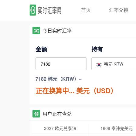
首页
汇率兑换
今日实时汇率
金额
持有
韩元 KRW
7182 韩元（KRW）=
正在换算中...
美元（USD）
用户正在查兑
3027 欧元兑泰铢
1608 泰铢兑美元