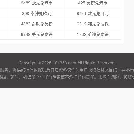
2489 欧元兑港币
425 英镑兑港币
200 泰铢兑欧元
9841 欧元兑日元
4883 泰铢兑英镑
6312 韩元兑泰铢
8749 美元兑泰铢
1732 英镑兑泰铢
Copyright © 2025 181353.com All Rights Reserved.
服务，提供的行情数据以及其它资料仅作为用户获取信息之目的，并不构
残缺、延时、错误所产生任何后果概不承担任何责任。市场有风险，投资