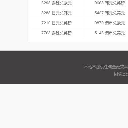
6298 泰铢兑欧元
9663 韩元兑英镑
3288 日元兑韩元
5427 韩元兑美元
7210 日元兑英镑
9870 港币兑欧元
7763 泰铢兑英镑
5146 港币兑美元
本站不提供任何金融交易
因信息