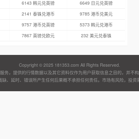
6143 韩元兑英镑
6649 日元兑英镑
2141 泰铢兑港币
9785 港币兑美元
9757 港币兑英镑
5373 韩元兑港币
7867 英镑兑欧元
232 美元兑泰铢
Copyright © 2025 181353.com All Rights Reserved.
服务，提供的行情数据以及其它资料仅作为用户获取信息之目的，并不构
残缺、延时、错误所产生任何后果概不承担任何责任。市场有风险，投资