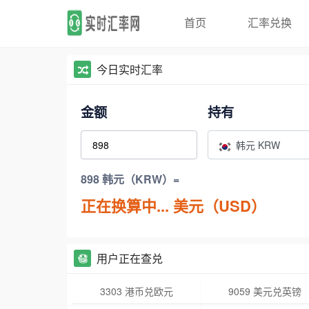
首页
汇率兑换
今日实时汇率
金额
持有
韩元 KRW
898 韩元（KRW）=
正在换算中...
美元（USD）
用户正在查兑
3303 港币兑欧元
9059 美元兑英镑