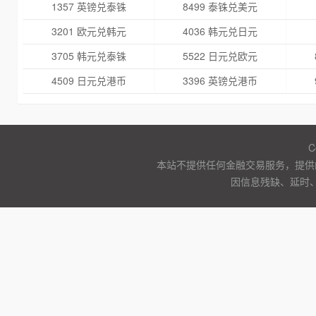
1357 英镑兑泰铢
8499 泰铢兑美元
3201 欧元兑韩元
4036 韩元兑日元
3705 韩元兑泰铢
5522 日元兑欧元
4509 日元兑港币
3396 英镑兑港币
C
本站不提供任何金融交易服务，提供
因信息残缺、延时