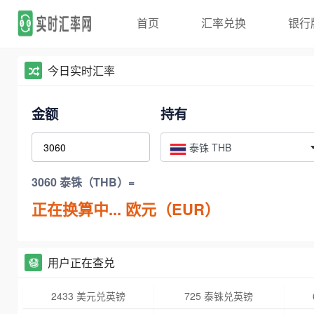
首页
汇率兑换
银行
今日实时汇率
金额
持有
泰铢 THB
3060 泰铢（THB）=
正在换算中...
欧元（EUR）
用户正在查兑
2433 美元兑英镑
725 泰铢兑英镑