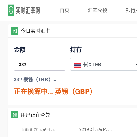
首页
汇率兑换
银行
今日实时汇率
金额
持有
泰铢 THB
332 泰铢（THB）=
正在换算中...
英镑（GBP）
用户正在查兑
8886 欧元兑日元
9219 韩元兑欧元