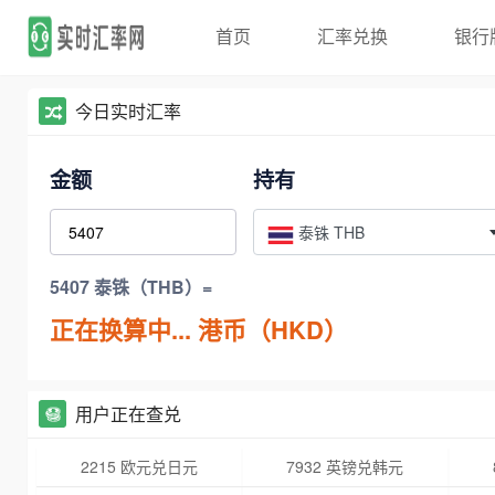
首页
汇率兑换
银行
今日实时汇率
金额
持有
泰铢 THB
5407 泰铢（THB）=
正在换算中...
港币（HKD）
用户正在查兑
2215 欧元兑日元
7932 英镑兑韩元