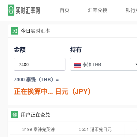
首页
汇率兑换
银行
今日实时汇率
金额
持有
泰铢 THB
7400 泰铢（THB）=
正在换算中...
日元（JPY）
用户正在查兑
3199 泰铢兑英镑
5551 港币兑日元