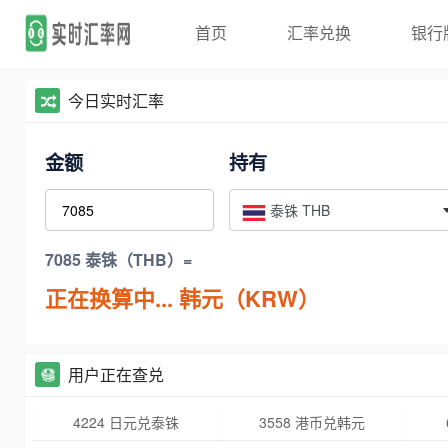
首页
汇率兑换
银行
今日实时汇率
金额
持有
泰铢 THB
7085 泰铢（THB）=
正在换算中...
韩元（KRW）
用户正在查兑
4224 日元兑泰铢
3558 港币兑韩元