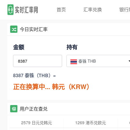
首页
汇率兑换
银行
今日实时汇率
金额
持有
泰铢 THB
8387 泰铢（THB）=
正在换算中...
韩元（KRW）
用户正在查兑
2579 日元兑韩元
1269 港币兑欧元