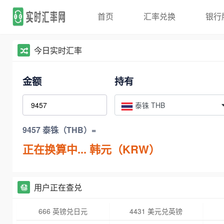
首页
汇率兑换
银行
今日实时汇率
金额
持有
泰铢 THB
9457 泰铢（THB）=
正在换算中...
韩元（KRW）
用户正在查兑
666 英镑兑日元
4431 美元兑英镑