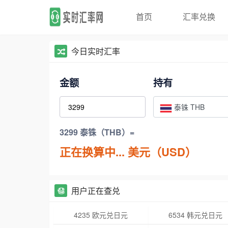
首页
汇率兑换
今日实时汇率
金额
持有
泰铢 THB
3299 泰铢（THB）=
正在换算中...
美元（USD）
用户正在查兑
4235 欧元兑日元
6534 韩元兑日元