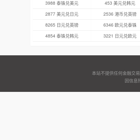
3988 泰铢兑美元
453 美元兑韩元
2877 美元兑日元
2536 港币兑英镑
8265 日元兑英镑
6346 欧元兑泰铢
4854 泰铢兑韩元
3221 日元兑欧元
本站不提供任何金融交易
因信息