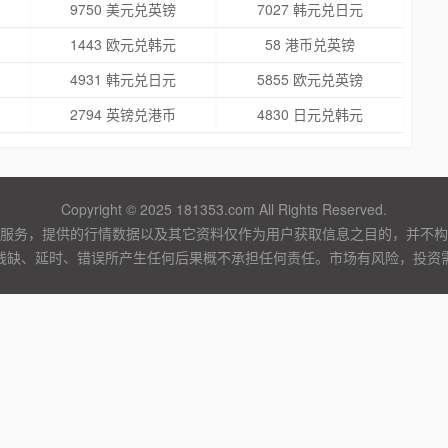
9750 美元兑英镑
7027 韩元兑日元
1443 欧元兑韩元
58 港币兑英镑
4931 韩元兑日元
5855 欧元兑英镑
2794 英镑兑港币
4830 日元兑韩元
Copyright © 2025 181353.com All Rights Reserved.
服务，提供的行情数据以及其它资料仅作为用户获取信息之目的，并不构
残缺、延时、错误所产生任何后果概不承担任何责任。市场有风险，投资