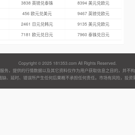
3838 英镑兑泰铢
8394 美元兑欧元
456 欧元兑美元
9467 英镑兑欧元
2461 日元兑韩元
9135 美元兑欧元
7181 欧元兑日元
7960 泰铢兑日元
Copyright © 2025 181353.com All Rights Reserved.
服务，提供的行情数据以及其它资料仅作为用户获取信息之目的，并不构
残缺、延时、错误所产生任何后果概不承担任何责任。市场有风险，投资