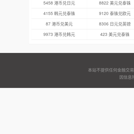
5458 港币兑日元
8822 美元兑泰铢
4155 韩元兑泰铢
9120 泰铢兑欧元
87 港币兑美元
8306 日元兑英镑
9973 港币兑韩元
423 美元兑泰铢
本站不提供任何金融交易
因信息