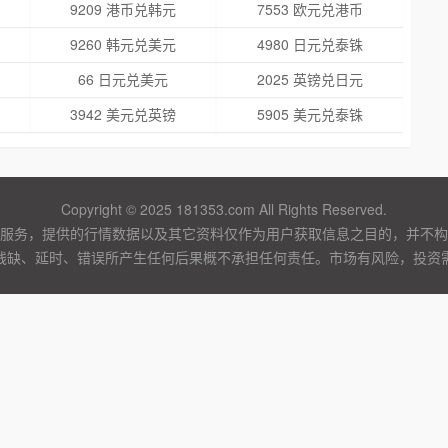
9209 港币兑韩元
7553 欧元兑港币
9260 韩元兑美元
4980 日元兑泰铢
66 日元兑美元
2025 英镑兑日元
3942 美元兑英镑
5905 美元兑泰铢
Copyright © 2025 181353.com All Rights Reserved.
服务，提供的行情数据以及其它资料仅作为用户获取信息之目的，并不构
残缺、延时、错误所产生任何后果概不承担任何责任。市场有风险，投资