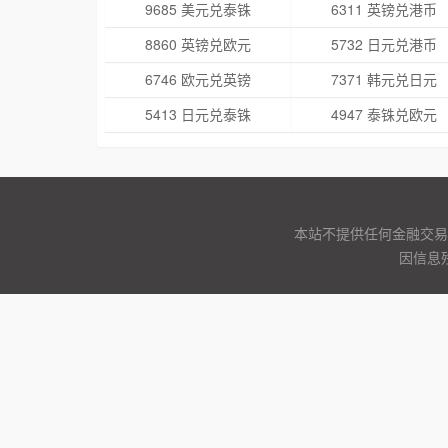
9685 美元兑泰铢
6311 英镑兑港币
8860 英镑兑欧元
5732 日元兑港币
6746 欧元兑英镑
7371 韩元兑日元
5413 日元兑泰铢
4947 泰铢兑欧元
本站不提供任何金融交易
因信息