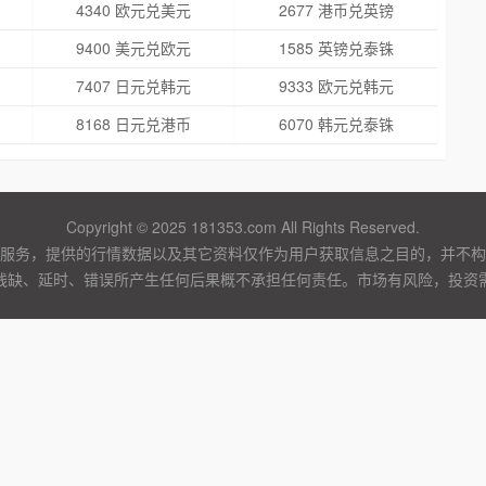
4340 欧元兑美元
2677 港币兑英镑
9400 美元兑欧元
1585 英镑兑泰铢
7407 日元兑韩元
9333 欧元兑韩元
8168 日元兑港币
6070 韩元兑泰铢
Copyright © 2025 181353.com All Rights Reserved.
服务，提供的行情数据以及其它资料仅作为用户获取信息之目的，并不构
残缺、延时、错误所产生任何后果概不承担任何责任。市场有风险，投资