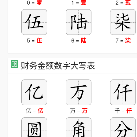
0 =
1 =
2 =
零
壹
贰
5 =
6 =
7 =
伍
陆
柒
财务金额数字大写表
亿 =
万 =
千 =
亿
万
仟